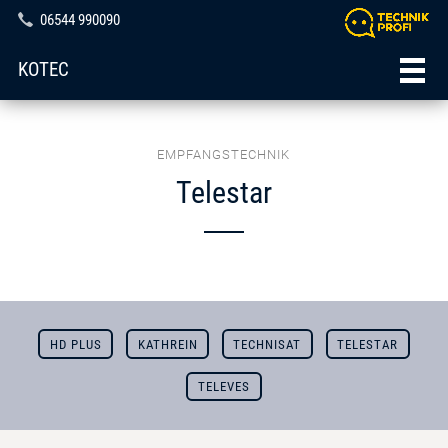
06544 990090
KOTEC
EMPFANGSTECHNIK
Telestar
HD PLUS
KATHREIN
TECHNISAT
TELESTAR
TELEVES