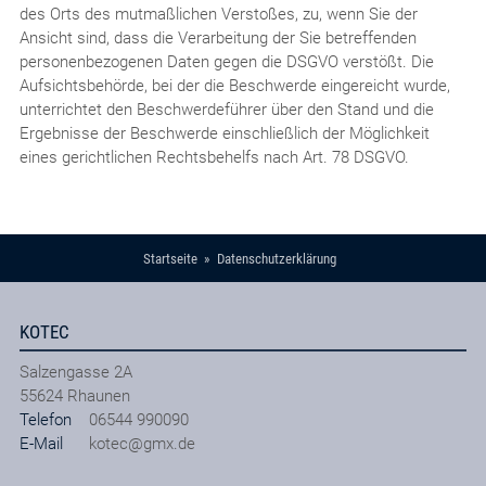
des Orts des mutmaßlichen Verstoßes, zu, wenn Sie der
Ansicht sind, dass die Verarbeitung der Sie betreffenden
personenbezogenen Daten gegen die DSGVO verstößt. Die
Aufsichtsbehörde, bei der die Beschwerde eingereicht wurde,
unterrichtet den Beschwerdeführer über den Stand und die
Ergebnisse der Beschwerde einschließlich der Möglichkeit
eines gerichtlichen Rechtsbehelfs nach Art. 78 DSGVO.
Startseite
Datenschutzerklärung
KOTEC
Salzengasse 2A
55624
Rhaunen
Telefon
06544 990090
E-Mail
kotec@gmx.de