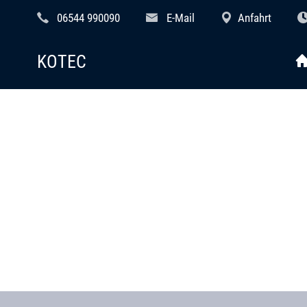
06544 990090
E-Mail
Anfahrt
KOTEC